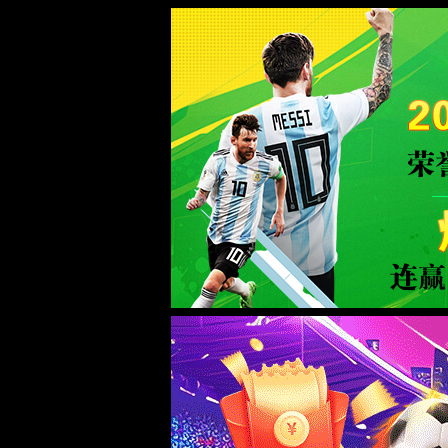
首页
首页
>
关于zoty中欧体育
>
公司介绍