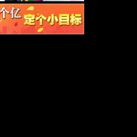
总部地址
中国上海市嘉定区曹胜路168号
案例
zoty中欧体育文档
联系zoty中欧体育
公司新闻
联系我们
行业动态
加入我们
产品下载
经销合作
常见问题
代理查询
隐私保护