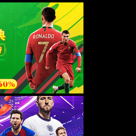
zoty中欧体育文档
联系zoty中欧体育